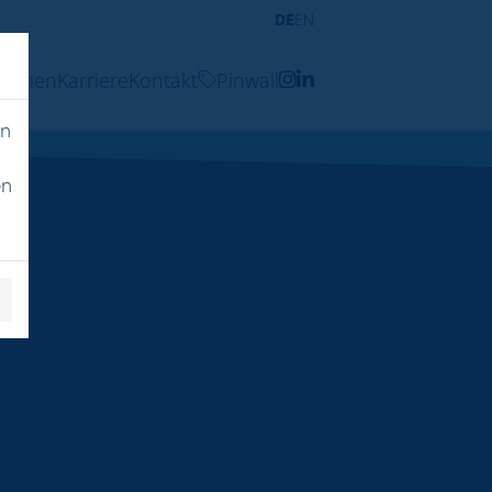
DE
EN
ehmen
Karriere
Kontakt
Pinwall
en
en