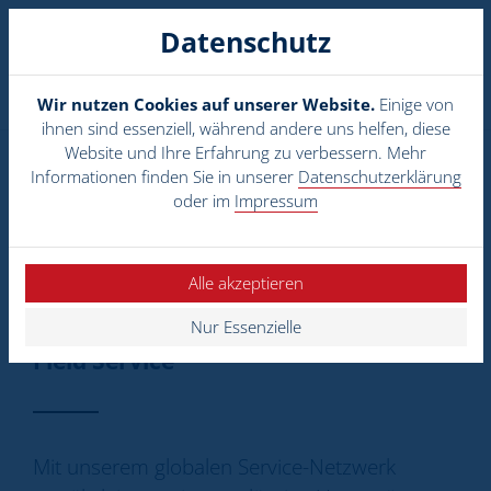
DE
EN
Datenschutz
Menü
Wir nutzen Cookies auf unserer Website.
Einige von
Startseite
ihnen sind essenziell, während andere uns helfen, diese
Website und Ihre Erfahrung zu verbessern. Mehr
Anwendungen
Informationen finden Sie in unserer
Datenschutzerklärung
oder im
Impressum
UNSERE
Produkte
SERVICELEISTUNGEN
Alle akzeptieren
Service
Nur Essenzielle
Standorte
Field Service
Unternehmen
Karriere
Mit unserem globalen Service-Netzwerk