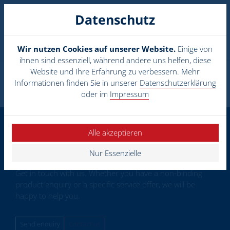
DE
EN
Datenschutz
Menü
Wir nutzen Cookies auf unserer Website.
Einige von
ihnen sind essenziell, während andere uns helfen, diese
Website und Ihre Erfahrung zu verbessern. Mehr
Informationen finden Sie in unserer
Datenschutzerklärung
oder im
Impressum
Alle akzeptieren
Do you have any questions?
Nur Essenzielle
Get in touch with us. Whether you have a non-binding
product enquiry or a specific service offer, we will be
happy to help you.
Send enquiry
Contact us